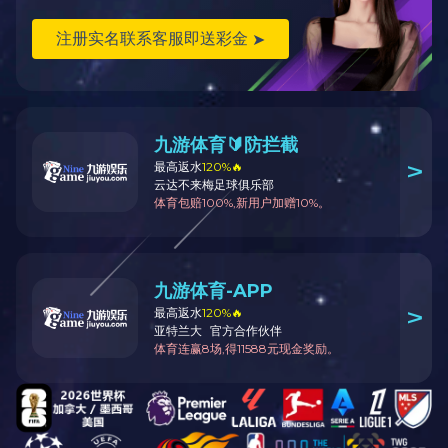
1项国家发明专利：破解行业环保难题
专利名称：《一种铝加工废水零排放的处理方法》
本发明公开了一种铝加工废水零排放的处理方法，
涉及废水处理领域。本发明提供的处理方法得到的处理
后水中的重铬酸根离子和氟离子均降至零，实现了铝加
工废水的零排放。
关键词：铝型材、零排放、氟离子、表面清洗、废
水
5项实用新型专利：全流程增效方案