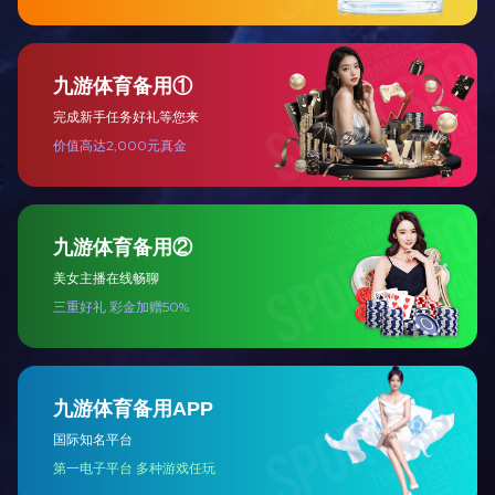
本实用新型解决了现有的冷却装置不便于搬运移动
的问题，且具有结构紧凑、制造成本低和冷却效果好的
优点。
专利产品图示
工艺优化方案
专利名称：《一种酸洗槽排气装置》
本实用新型解决了酸洗槽在使用过程中产生的酸性
气体污染环境的问题，且具有结构紧凑、生产成本低和
过滤效率高的优点。