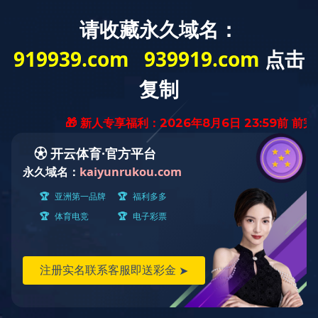
EN
登录入口
您现在的位置：
-
-
-
首页
新闻资讯
企业动态
6项专利技
术，细数骏虎表面的创新实力
6项专利技术，细数骏虎表
面的创新实力