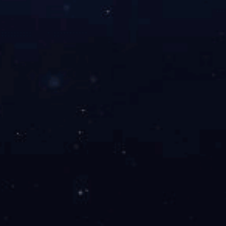
户为中心”的理念，不断加大对金属前表面处理工艺的研
发创新投入，通过专利转化，助力客户实现降本增项的
目的。未来，我们将持续做好研发工作，推动行业可持
续发展。
返回
Copyright © 2021-2025 hth华体会（体育）官方网
站 All Rights Reserved.
技术支持：
鹏博资讯
开云app登录入口
|
拼搏在线官方网站
|
快3官网
|
三亿在线注册
|
同花顺网页版
|
佳博官方网页版
|
B体育在线登录
|
kaiyun·开云