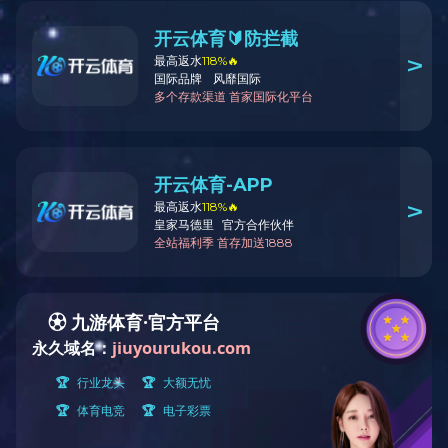
发布时间：2025-05-22
专利是科技创新的"硬通货"，更是企业核心竞争力的
体现。
作为化工辅料企业，
骏虎
表面一直专注环保，致力
于为用户提供绿色、环保、节能的产品，通过在金属表
面前处理领域的科技创新与专利研发，为行业发展贡献
自己的力量。
截至目前，骏虎表面已成功获得6+项国家专利授
权，以创新实力推动金属表面处理行业向环保化、智能
化升级。