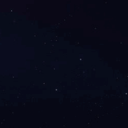
扫描关注我们