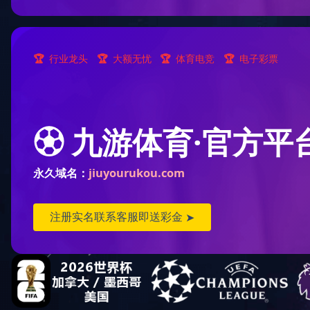
您现在的位置：
首页
-
产品中心
-
登录入口
-
产品详情 / Detail