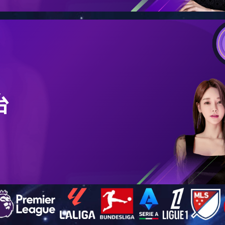
成熟的工艺多样性
成熟的工艺多样性