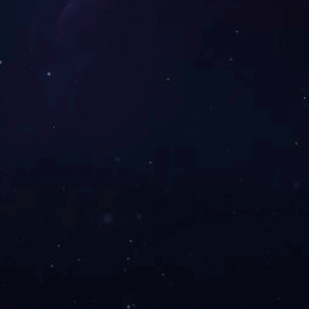
返回上一级
h华体会（体育）官方网站
0757-23306958
联系方式：138 2346 0688 李先生
57-23306758
电邮：ljj3818556@163.com
佛山市顺德陈村勒竹新苑西路