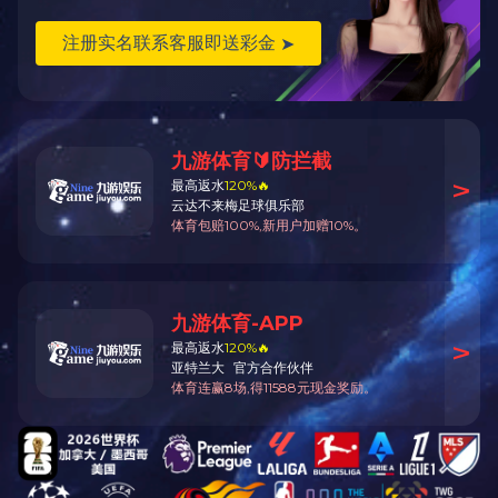
返回上一级
Copyright © 2021-2025 hth华体会（体育）官方网
站 All Rights Reserved.
技术支持：
鹏博资讯